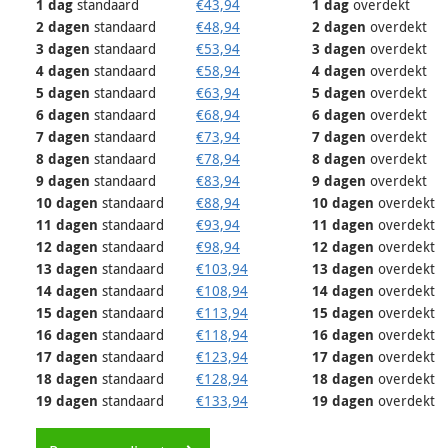
1
dag
standaard
€
43,94
1
dag
overdekt
2
dagen
standaard
€
48,94
2
dagen
overdekt
3
dagen
standaard
€
53,94
3
dagen
overdekt
4
dagen
standaard
€
58,94
4
dagen
overdekt
5
dagen
standaard
€
63,94
5
dagen
overdekt
6
dagen
standaard
€
68,94
6
dagen
overdekt
7
dagen
standaard
€
73,94
7
dagen
overdekt
8
dagen
standaard
€
78,94
8
dagen
overdekt
9
dagen
standaard
€
83,94
9
dagen
overdekt
10
dagen
standaard
€
88,94
10
dagen
overdekt
11
dagen
standaard
€
93,94
11
dagen
overdekt
12
dagen
standaard
€
98,94
12
dagen
overdekt
13
dagen
standaard
€
103,94
13
dagen
overdekt
14
dagen
standaard
€
108,94
14
dagen
overdekt
15
dagen
standaard
€
113,94
15
dagen
overdekt
16
dagen
standaard
€
118,94
16
dagen
overdekt
17
dagen
standaard
€
123,94
17
dagen
overdekt
18
dagen
standaard
€
128,94
18
dagen
overdekt
19
dagen
standaard
€
133,94
19
dagen
overdekt