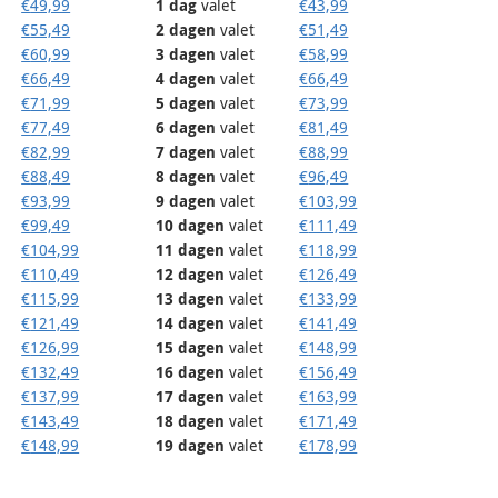
€
49,99
1
dag
valet
€
43,99
€
55,49
2
dagen
valet
€
51,49
€
60,99
3
dagen
valet
€
58,99
€
66,49
4
dagen
valet
€
66,49
€
71,99
5
dagen
valet
€
73,99
€
77,49
6
dagen
valet
€
81,49
€
82,99
7
dagen
valet
€
88,99
€
88,49
8
dagen
valet
€
96,49
€
93,99
9
dagen
valet
€
103,99
€
99,49
10
dagen
valet
€
111,49
€
104,99
11
dagen
valet
€
118,99
€
110,49
12
dagen
valet
€
126,49
€
115,99
13
dagen
valet
€
133,99
€
121,49
14
dagen
valet
€
141,49
€
126,99
15
dagen
valet
€
148,99
€
132,49
16
dagen
valet
€
156,49
€
137,99
17
dagen
valet
€
163,99
€
143,49
18
dagen
valet
€
171,49
€
148,99
19
dagen
valet
€
178,99