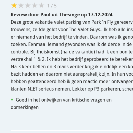
1
/
5
Review door
Paul
uit Thesinge
op
17-12-2024
Deze grote vakantie valet parking van Park 'n Fly gereserve
trouwens, zelfde geldt voor The Valet Guys.. Ik heb alle 
er niemand van het bedrijf te vinden. Daarom was ik gen
zoeken. Eenmaal iemand gevonden was ik de derde in de ri
controle. Bij thuiskomst (na de vakantie) had ik een bon
vertrekhal 1 & 2. Ik heb het bedrijf geprobeerd te bereiken
Na 3 keer bellen en 3 mails verder krijg ik eindelijk een ko
bezit hadden en daarom niet aansprakelijk zijn. In hun voo
hebben geattendeerd heb ik geen reactie meer ontvangen. 
klanten NIET serieus nemen. Lekker op P3 parkeren, schee
Goed in het ontwijken van kritische vragen en
opmerkingen