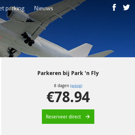
et parking
Nieuws
Parkeren bij
Park 'n Fly
8
dagen
(wijzig)
€
78.94
Reserveer direct