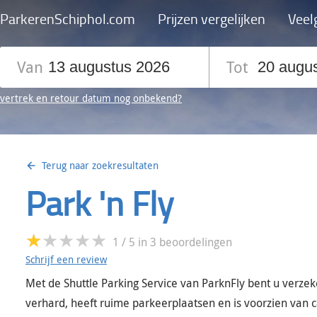
ParkerenSchiphol.com
Prijzen vergelijken
Veel
Van
Tot
vertrek en retour datum
nog on
bekend?
Terug naar zoekresultaten
Park 'n Fly
1
/
5
in
3
beoordelingen
Schrijf een review
Met de Shuttle Parking Service van ParknFly bent u verzek
verhard, heeft ruime parkeerplaatsen en is voorzien van