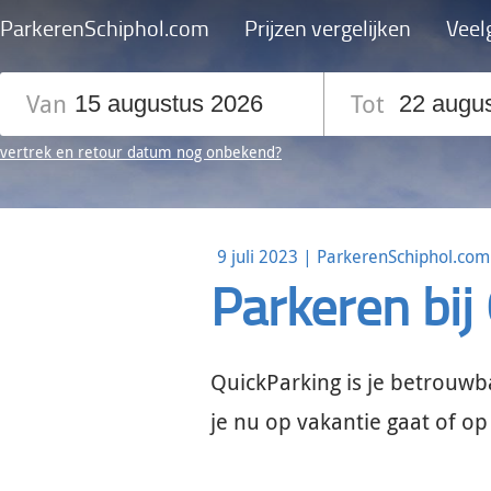
ParkerenSchiphol.com
Prijzen vergelijken
Veel
Van
Tot
vertrek en retour datum
nog on
bekend?
9 juli 2023
|
ParkerenSchiphol.com
Parkeren bij
QuickParking is je betrouwb
je nu op vakantie gaat of op