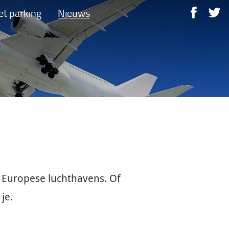
et parking
Nieuws
j Europese luchthavens. Of
je.